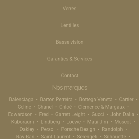
Verres
Lentilles
Basse vision
Garanties & Services
Contact
Nos marques
Balenciaga
Barton Perreira
Bottega Veneta
Cartier
Celine
Chanel
Chloé
Clémence & Margaux
Edwardson
Fred
Garrett Leight
Gucci
John Dalia
Kuboraum
Lindberg
Loewe
Maui Jim
Moscot
Oakley
Persol
Porsche Design
Randolph
Ray-Ban
Saint Laurent
Serengeti
Silhouette