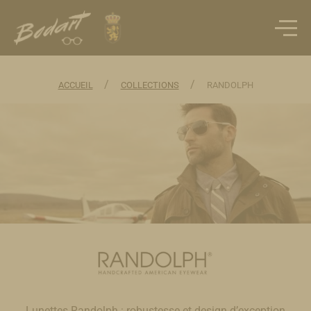
/
/
ACCUEIL
COLLECTIONS
RANDOLPH
Lunettes Randolph : robustesse et design d’exception