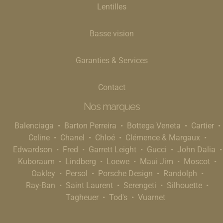
Lentilles
Basse vision
Garanties & Services
Contact
Nos marques
Balenciaga
Barton Perreira
Bottega Veneta
Cartier
Celine
Chanel
Chloé
Clémence & Margaux
Edwardson
Fred
Garrett Leight
Gucci
John Dalia
Kuboraum
Lindberg
Loewe
Maui Jim
Moscot
Oakley
Persol
Porsche Design
Randolph
Ray-Ban
Saint Laurent
Serengeti
Silhouette
Tagheuer
Tod's
Vuarnet