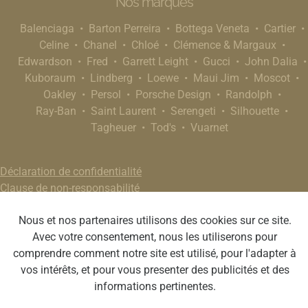
Nos marques
Balenciaga
Barton Perreira
Bottega Veneta
Cartier
Celine
Chanel
Chloé
Clémence & Margaux
Edwardson
Fred
Garrett Leight
Gucci
John Dalia
Kuboraum
Lindberg
Loewe
Maui Jim
Moscot
Oakley
Persol
Porsche Design
Randolph
Ray-Ban
Saint Laurent
Serengeti
Silhouette
Tagheuer
Tod's
Vuarnet
Déclaration de confidentialité
Clause de non-responsabilité
Nous et nos partenaires utilisons des cookies sur ce site.
Avec votre consentement, nous les utiliserons pour
comprendre comment notre site est utilisé, pour l'adapter à
vos intérêts, et pour vous presenter des publicités et des
informations pertinentes.