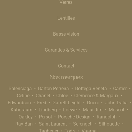
Verres
Lentilles
Basse vision
Garanties & Services
Contact
Nos marques
Balenciaga
Barton Perreira
Bottega Veneta
Cartier
Celine
Chanel
Chloé
Clémence & Margaux
Edwardson
Fred
Garrett Leight
Gucci
John Dalia
Kuboraum
Lindberg
Loewe
Maui Jim
Moscot
Oakley
Persol
Porsche Design
Randolph
Ray-Ban
Saint Laurent
Serengeti
Silhouette
Tagheuer
Tod's
Vuarnet